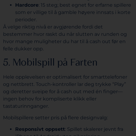
Hardcore
: 15 steg; best egnet for erfarne spillere
som er villige til å gamble høyere innsats i korte
perioder.
Å velge riktig nivå er avgjørende fordi det
bestemmer hvor raskt du når slutten av runden og
hvor mange muligheter du har til å cash out før en
felle dukker opp.
5. Mobilspill på Farten
Hele opplevelsen er optimalisert for smarttelefoner
og nettbrett. Touch-kontroller lar deg trykke “Play”
og deretter sveipe for å cash out med én finger—
ingen behov for kompliserte klikk eller
tastaturinnganger.
Mobilspillere setter pris på flere designvalg:
Responsivt oppsett
: Spillet skalerer jevnt fra