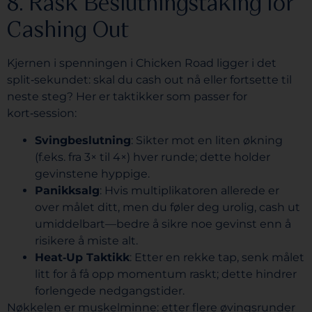
8. Rask Beslutningstaking for
Cashing Out
Kjernen i spenningen i Chicken Road ligger i det
split‑sekundet: skal du cash out nå eller fortsette til
neste steg? Her er taktikker som passer for
kort‑session:
Svingbeslutning
: Sikter mot en liten økning
(f.eks. fra 3× til 4×) hver runde; dette holder
gevinstene hyppige.
Panikksalg
: Hvis multiplikatoren allerede er
over målet ditt, men du føler deg urolig, cash ut
umiddelbart—bedre å sikre noe gevinst enn å
risikere å miste alt.
Heat‑Up Taktikk
: Etter en rekke tap, senk målet
litt for å få opp momentum raskt; dette hindrer
forlengede nedgangstider.
Nøkkelen er muskelminne: etter flere øvingsrunder