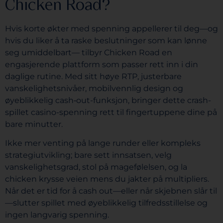
Chicken Road?
Hvis korte økter med spenning appellerer til deg—og
hvis du liker å ta raske beslutninger som kan lønne
seg umiddelbart— tilbyr Chicken Road en
engasjerende plattform som passer rett inn i din
daglige rutine. Med sitt høye RTP, justerbare
vanskelighetsnivåer, mobilvennlig design og
øyeblikkelig cash‑out-funksjon, bringer dette crash-
spillet casino-spenning rett til fingertuppene dine på
bare minutter.
Ikke mer venting på lange runder eller kompleks
strategiutvikling; bare sett innsatsen, velg
vanskelighetsgrad, stol på magefølelsen, og la
chicken krysse veien mens du jakter på multipliers.
Når det er tid for å cash out—eller når skjebnen slår til
—slutter spillet med øyeblikkelig tilfredsstillelse og
ingen langvarig spenning.